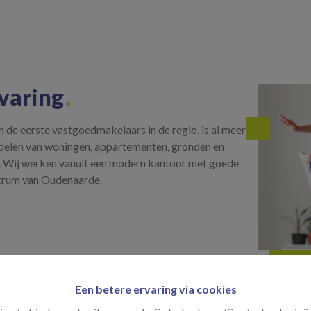
;
rvaring
eerste vastgoedmakelaars in de regio, is al meer
iddelen van woningen, appartementen, gronden en
. Wij werken vanuit een modern kantoor met goede
ntrum van Oudenaarde.
Een betere ervaring via cookies