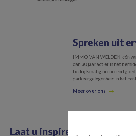
Spreken uit e
IMMO VAN WELDEN, één van de 
dan 30 jaar actief in het bem
bedrijfsmatig onroerend goed
parkeergelegenheid in het ce
Meer over ons
Laat u inspireren