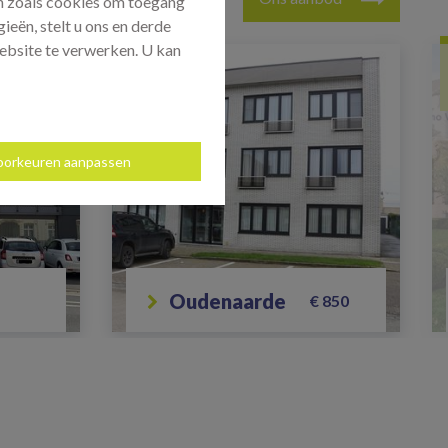
ën zoals cookies om toegang
ieën, stelt u ons en derde
ebsite te verwerken. U kan
NIEUW
oorkeuren aanpassen
oudenaarde
€ 850
2
1
104 m²
Ruim appartement met terras
en garage nabij centrum
Oudenaarde