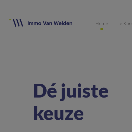
Navigated to Dé juiste
keuze voor
uw vastgoed
Home
Te Ko
Dé juiste
keuze