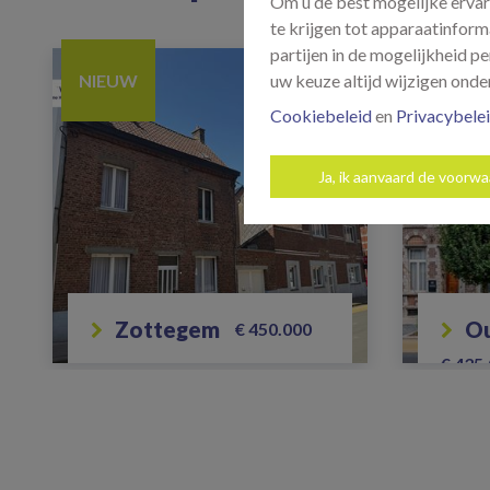
Om u de best mogelijke ervar
te krijgen tot apparaatinform
partijen in de mogelijkheid 
NIEUW
NIEUW
uw keuze altijd wijzigen onder
Cookiebeleid
en
Privacybele
Ja, ik aanvaard de voorw
zottegem
€ 450.000
€ 435
2
PROJECTGROND TE KOOP -
366 m² – TE ZOTTEGEM
Luxueu
(COLFMAEKERSTRAAT)
het c