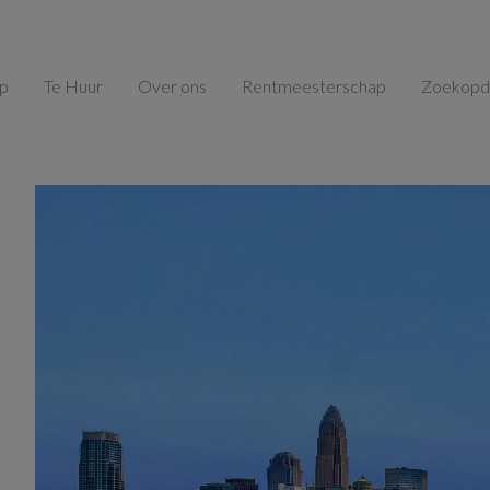
op
Te Huur
Over ons
Rentmeesterschap
Zoekopd