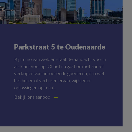
Parkstraat 5 te Oudenaarde
Huren of kopen?
Bij Immo van welden staat de aandacht voor u
Bij Immo van welden staat de aandacht voor u
als klant voorop. Of het nu gaat om het aan-of
als klant voorop. Of het nu gaat om het aan-of
verkopen van onroerende goederen, dan wel
verkopen van onroerende goederen, dan wel
het huren of verhuren ervan, wij bieden
het huren of verhuren ervan, wij bieden
oplossingen op maat.
oplossingen op maat.
Bekijk ons aanbod
Bekijk ons aanbod