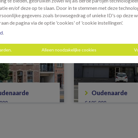
ing te bieden, gebruiken zowel wij als derde partijen technologie
atie en/of deze op te slaan. Door in te stemmen met deze technolog
persoonlijke gegevens zoals browsegedrag of unieke ID's op deze w
NIEUW
aan de pagina via de optie 'cookies' of 'cookie instellingen'.
id
.
aarden.
Alleen noodzakelijke cookies
V
oudenaarde
oudenaarde
.000
€ 105.000
1
120 m²
1
44 m²
s recent appartement in
Studio te Ename
entrum van Oudenaarde