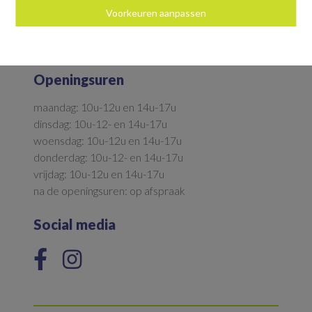
9700 Oudenaarde
Voorkeuren aanpassen
055/33.92.36
info@immovanwelden.be
Openingsuren
maandag: 10u-12u en 14u-17u
dinsdag: 10u-12- en 14u-17u
woensdag: 10u-12u en 14u-17u
donderdag: 10u-12- en 14u-17u
vrijdag: 10u-12u en 14u-17u
na de openingsuren: op afspraak
Social media