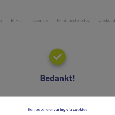
op
Te Huur
Over ons
Rentmeesterschap
Zoekopd
Bedankt
!
Terug naar de vorige pagina
Terug naar de homepagina
Een betere ervaring via cookies