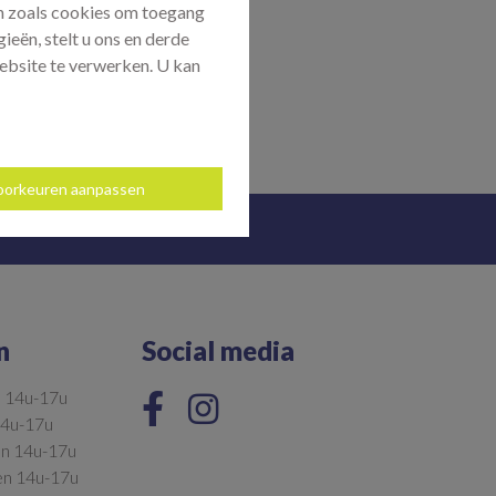
ën zoals cookies om toegang
ieën, stelt u ons en derde
ebsite te verwerken. U kan
oorkeuren aanpassen
n
Social media
n 14u-17u
14u-17u
en 14u-17u
en 14u-17u