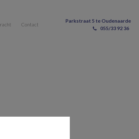
Parkstraat 5 te Oudenaarde
racht
Contact
055/33 92 36