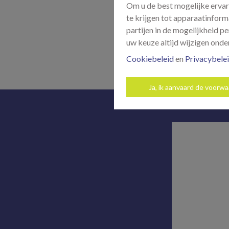
Om u de best mogelijke ervar
te krijgen tot apparaatinform
partijen in de mogelijkheid 
uw keuze altijd wijzigen onder
Cookiebeleid
en
Privacybele
Ja, ik aanvaard de voorw