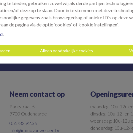
ing te bieden, gebruiken zowel wij als derde partijen technologie
atie en/of deze op te slaan. Door in te stemmen met deze technolog
persoonlijke gegevens zoals browsegedrag of unieke ID's op deze w
aan de pagina via de optie 'cookies' of 'cookie instellingen'.
id
.
aarden.
Alleen noodzakelijke cookies
V
Neem contact op
Openingsure
Parkstraat 5
maandag: 10u-12u e
9700 Oudenaarde
dinsdag: 10u-12- en 
woensdag: 10u-12u 
055/33.92.36
donderdag: 10u-12- 
info@immovanwelden.be