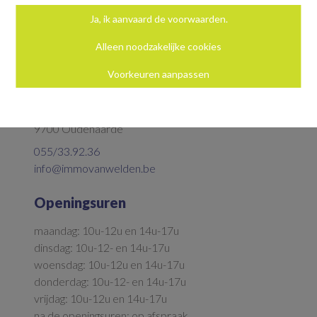
Ja, ik aanvaard de voorwaarden.
Alleen noodzakelijke cookies
Voorkeuren aanpassen
Neem contact op
Parkstraat 5
9700 Oudenaarde
055/33.92.36
info@immovanwelden.be
Openingsuren
maandag: 10u-12u en 14u-17u
dinsdag: 10u-12- en 14u-17u
woensdag: 10u-12u en 14u-17u
donderdag: 10u-12- en 14u-17u
vrijdag: 10u-12u en 14u-17u
na de openingsuren: op afspraak