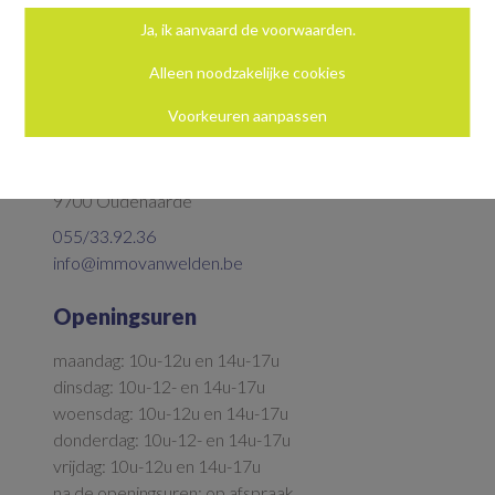
Ja, ik aanvaard de voorwaarden.
Alleen noodzakelijke cookies
Voorkeuren aanpassen
Neem contact op
Parkstraat 5
9700 Oudenaarde
055/33.92.36
info@immovanwelden.be
Openingsuren
maandag: 10u-12u en 14u-17u
dinsdag: 10u-12- en 14u-17u
woensdag: 10u-12u en 14u-17u
donderdag: 10u-12- en 14u-17u
vrijdag: 10u-12u en 14u-17u
na de openingsuren: op afspraak