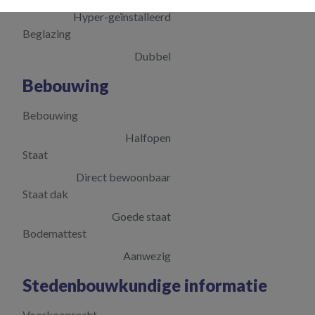
Hyper-geïnstalleerd
Beglazing
Dubbel
Bebouwing
Bebouwing
Halfopen
Staat
Direct bewoonbaar
Staat dak
Goede staat
Bodemattest
Aanwezig
Stedenbouwkundige informatie
Voorkooprecht