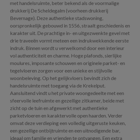
met handelsruimte, beter bekend als de voormalige
drukkerij De Scheldegalm (voorheen drukkerij
Bevernage). Deze authentieke stadswoning,
oorspronkelijk gebouwd in 1556, straalt geschiedenis en
karakter uit. De prachtige in- en uitgezwenkte gevel met
drie traveeën vormt meteen een indrukwekkende eerste
indruk. Binnen wordt u verwelkomd door een interieur
vol authenticiteit en charme. Hoge plafonds, sierlijke
moulures, imposante schouwen en originele parket- en
tegelvloeren zorgen voor een unieke en stijlvolle
woonbeleving. Op het gelijkvloers bevindt zich de
handelsruimte met toegang via de Krekelput.
Aansluitend vindt u het private woongedeelte met een
sfeervolle leefruimte en gezellige zitkamer, beide met
zicht op de tuin en afgewerkt met authentieke
parketvloeren en karaktervolle open haarden. Verder
omvat deze verdieping een volledig uitgeruste keuken,
een gezellige ontbijtruimte en een uitnodigende bar,
ideaal om familie en vrienden te ontvangen. Een extra