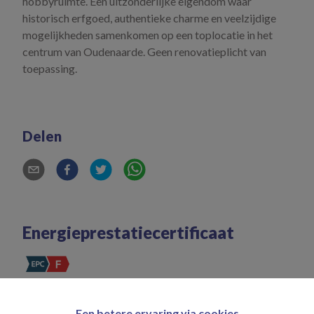
hobbyruimte. Een uitzonderlijke eigendom waar
historisch erfgoed, authentieke charme en veelzijdige
mogelijkheden samenkomen op een toplocatie in het
centrum van Oudenaarde. Geen renovatieplicht van
toepassing.
Delen
Energieprestatiecertificaat
Alle woningen en appartementen die vanaf 2026 zijn aangekocht met
Een betere ervaring via cookies