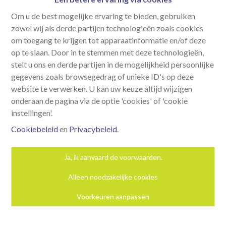
label E of F, moeten verplicht gerenoveerd worden naar label D of beter,
Om u de best mogelijke ervaring te bieden, gebruiken
binnen de 6 jaar na aankoop.
zowel wij als derde partijen technologieën zoals cookies
Keuringsattest elektriciteit
om toegang te krijgen tot apparaatinformatie en/of deze
op te slaan. Door in te stemmen met deze technologieën,
Nog niet aangevraagd
stelt u ons en derde partijen in de mogelijkheid persoonlijke
EPC
gegevens zoals browsegedrag of unieke ID's op deze
750 kWh/m² jaar
website te verwerken. U kan uw keuze altijd wijzigen
Unieke code
onderaan de pagina via de optie 'cookies' of 'cookie
20251212-0003748180-RES-
instellingen'.
1
Cookiebeleid
en
Privacybeleid
.
Comfort
Ja, ik aanvaard de voorwaarden.
Type verwarming
Alleen noodzakelijke cookies
Individueel
Verwarming
Voorkeuren aanpassen
Niet meegedeeld
Keuken