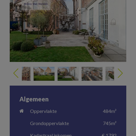
Algemeen
Oppervlakte
484
m²
Grondoppervlakte
745
m²
Kadastraal inkomen
€
1792