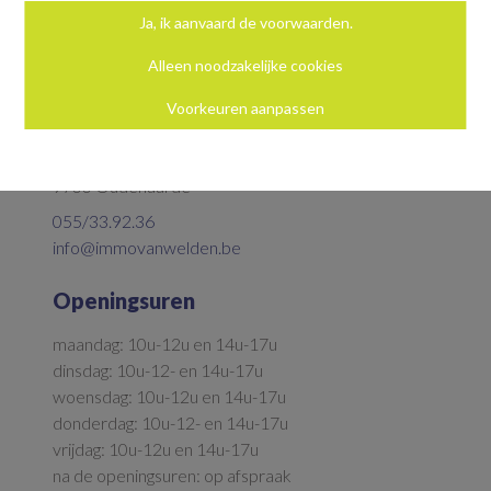
Ja, ik aanvaard de voorwaarden.
Alleen noodzakelijke cookies
Voorkeuren aanpassen
Neem contact op
Parkstraat 5
9700 Oudenaarde
055/33.92.36
info@immovanwelden.be
Openingsuren
maandag: 10u-12u en 14u-17u
dinsdag: 10u-12- en 14u-17u
woensdag: 10u-12u en 14u-17u
donderdag: 10u-12- en 14u-17u
vrijdag: 10u-12u en 14u-17u
na de openingsuren: op afspraak