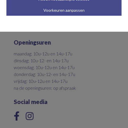
Parkstraat 5
Voorkeuren aanpassen
9700 Oudenaarde
055/33.92.36
info@immovanwelden.be
Openingsuren
maandag: 10u-12u en 14u-17u
dinsdag: 10u-12- en 14u-17u
woensdag: 10u-12u en 14u-17u
donderdag: 10u-12- en 14u-17u
vrijdag: 10u-12u en 14u-17u
na de openingsuren: op afspraak
Social media