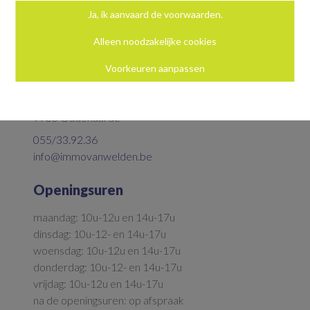
Ja, ik aanvaard de voorwaarden.
Alleen noodzakelijke cookies
Voorkeuren aanpassen
Neem contact op
Parkstraat 5
9700 Oudenaarde
055/33.92.36
info@immovanwelden.be
Openingsuren
maandag: 10u-12u en 14u-17u
dinsdag: 10u-12- en 14u-17u
woensdag: 10u-12u en 14u-17u
donderdag: 10u-12- en 14u-17u
vrijdag: 10u-12u en 14u-17u
na de openingsuren: op afspraak